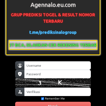
Agennalo.eu.com
GRUP PREDIKSI TOGEL & RESULT NOMOR
TERBARU
t.me/prediksinalogroup
EKENING TERBARU KAMI SEBELUM TRANSFER
Remember Me
Masuk