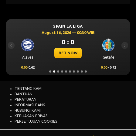
SPAIN LA LIGA
August 16, 2026 — 00:30 WIB
0 : 0
Previous
Next
BET NOW
Alaves
Getafe
0.00
0.62
0.00
-0.72
TENTANG KAMI
BANTUAN
PERATURAN
INFORMASI BANK
HUBUNGI KAMI
KEBIJAKAN PRIVASI
PERSETUJUAN COOKIES