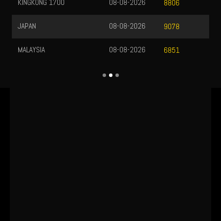
KINGKONG 1700
08-08-2026
8806
JAPAN
08-08-2026
9078
MALAYSIA
08-08-2026
6851