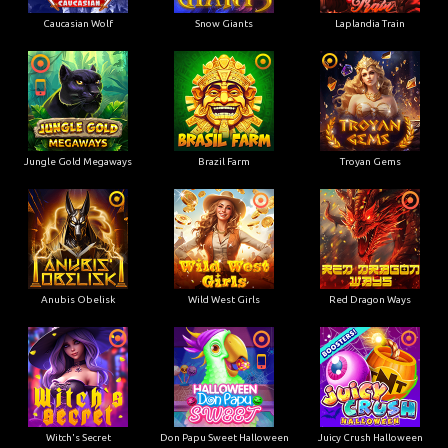
Caucasian Wolf
Snow Giants
Laplandia Train
Jungle Gold Megaways
Brazil Farm
Troyan Gems
Anubis Obelisk
Wild West Girls
Red Dragon Ways
Witch's Secret
Don Papu Sweet Halloween
Juicy Crush Halloween