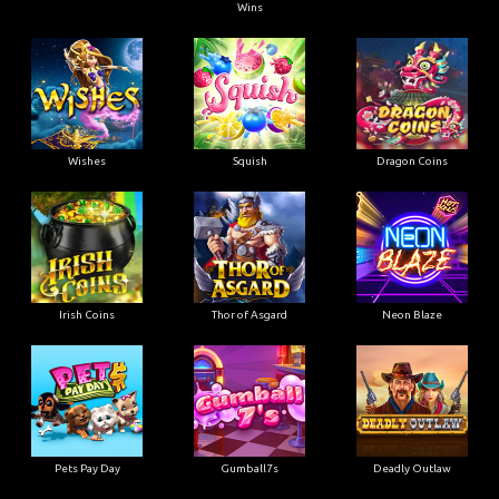
Wins
Wishes
Squish
Dragon Coins
Irish Coins
Thor of Asgard
Neon Blaze
Pets Pay Day
Gumball7s
Deadly Outlaw