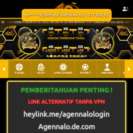
MI SITUS TOGEL ONLINE 4D 5D DAN BANDAR TOTO TERBESAR UNTUK LOGIN LINK TERBARU KAMI heylink.m
TOGEL
SLOT
LIVE CASINO
SPORT
ARCADE
SABU
PEMBERITAHUAN PENTING !
LINK ALTERNATIF TANPA VPN
heylink.me/agennalologin
Agennalo.de.com