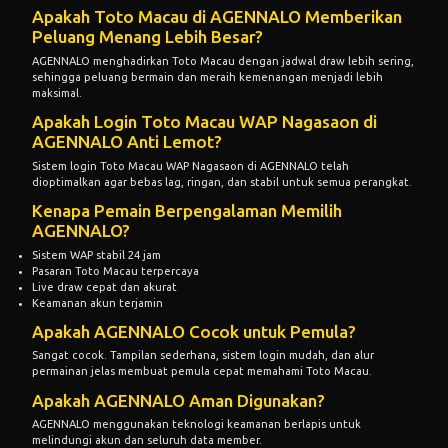
Apakah Toto Macau di AGENNALO Memberikan
Peluang Menang Lebih Besar?
AGENNALO menghadirkan Toto Macau dengan jadwal draw lebih sering,
sehingga peluang bermain dan meraih kemenangan menjadi lebih
maksimal.
Apakah Login Toto Macau WAP Nagasaon di
AGENNALO Anti Lemot?
Sistem login Toto Macau WAP Nagasaon di AGENNALO telah
dioptimalkan agar bebas lag, ringan, dan stabil untuk semua perangkat.
Kenapa Pemain Berpengalaman Memilih
AGENNALO?
Sistem WAP stabil 24 jam
Pasaran Toto Macau terpercaya
Live draw cepat dan akurat
Keamanan akun terjamin
Apakah AGENNALO Cocok untuk Pemula?
Sangat cocok. Tampilan sederhana, sistem login mudah, dan alur
permainan jelas membuat pemula cepat memahami Toto Macau.
Apakah AGENNALO Aman Digunakan?
AGENNALO menggunakan teknologi keamanan berlapis untuk
melindungi akun dan seluruh data member.