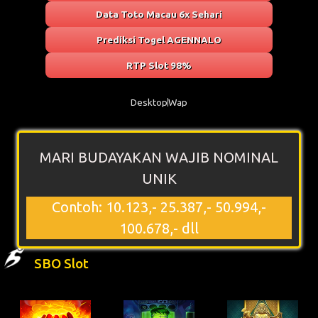
Data Toto Macau 6x Sehari
Prediksi Togel AGENNALO
RTP Slot 98%
Desktop
Wap
MARI BUDAYAKAN WAJIB NOMINAL
UNIK
Contoh: 10.123,- 25.387,- 50.994,-
100.678,- dll
SBO Slot