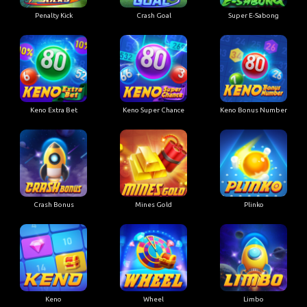
Keno Extra Bet
Keno Super Chance
Keno Bonus Number
Crash Bonus
Mines Gold
Plinko
Keno
Wheel
Limbo