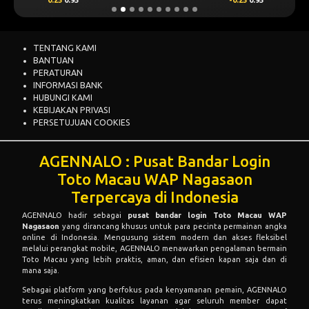
TENTANG KAMI
BANTUAN
PERATURAN
INFORMASI BANK
HUBUNGI KAMI
KEBIJAKAN PRIVASI
PERSETUJUAN COOKIES
AGENNALO : Pusat Bandar Login
Toto Macau WAP Nagasaon
Terpercaya di Indonesia
AGENNALO hadir sebagai
pusat bandar login Toto Macau WAP
Nagasaon
yang dirancang khusus untuk para pecinta permainan angka
online di Indonesia. Mengusung sistem modern dan akses fleksibel
melalui perangkat mobile, AGENNALO menawarkan pengalaman bermain
Toto Macau yang lebih praktis, aman, dan efisien kapan saja dan di
mana saja.
Sebagai platform yang berfokus pada kenyamanan pemain, AGENNALO
terus meningkatkan kualitas layanan agar seluruh member dapat
menikmati permainan Toto Macau melalui
WAP Nagasaon resmi
dengan sistem yang stabil dan transparan.