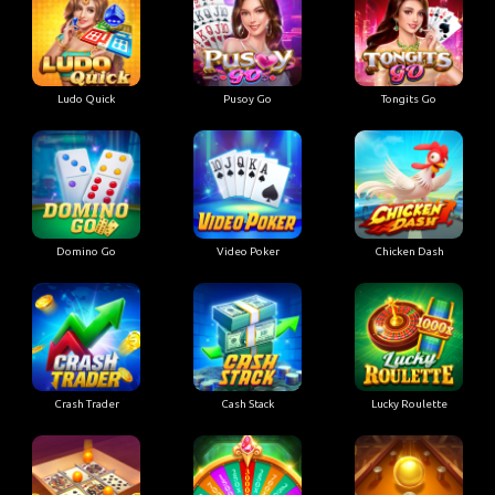
Ludo Quick
Pusoy Go
Tongits Go
Domino Go
Video Poker
Chicken Dash
Crash Trader
Cash Stack
Lucky Roulette