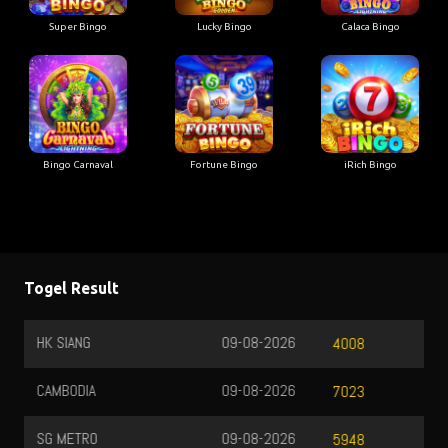
Bingo Carnaval
Fortune Bingo
iRich Bingo
Togel Result
HK SIANG
09-08-2026
4008
CAMBODIA
09-08-2026
7023
SG METRO
09-08-2026
5948