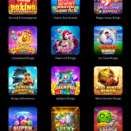
Boxing Extravaganza
Super Ace Scratch
Magic Lamp Bingo
Candyland Bingo
Pearls of Bingo
Go Goal Bingo
Bingo Adventure
Jackpot Bingo
West Hunter Bingo
Super Bingo
Lucky Bingo
Calaca Bingo