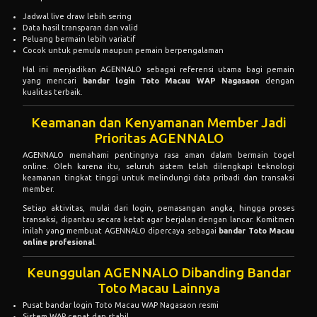
Data hasil transparan dan valid
Peluang bermain lebih variatif
Cocok untuk pemula maupun pemain berpengalaman
Hal ini menjadikan AGENNALO sebagai referensi utama bagi pemain
yang mencari
bandar login Toto Macau WAP Nagasaon
dengan
kualitas terbaik.
Keamanan dan Kenyamanan Member Jadi
Prioritas AGENNALO
AGENNALO memahami pentingnya rasa aman dalam bermain togel
online. Oleh karena itu, seluruh sistem telah dilengkapi teknologi
keamanan tingkat tinggi untuk melindungi data pribadi dan transaksi
member.
Setiap aktivitas, mulai dari login, pemasangan angka, hingga proses
transaksi, dipantau secara ketat agar berjalan dengan lancar. Komitmen
inilah yang membuat AGENNALO dipercaya sebagai
bandar Toto Macau
online profesional
.
Keunggulan AGENNALO Dibanding Bandar
Toto Macau Lainnya
Pusat bandar login Toto Macau WAP Nagasaon resmi
Sistem WAP cepat dan stabil
Pasaran Toto Macau terpercaya
Live draw akurat dan transparan