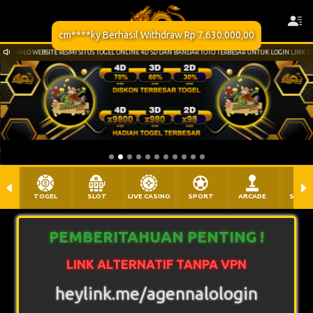
cm****ky Berhasil Withdraw Rp 7.630.000,00
E RESMI SITUS TOGEL ONLINE 4D 5D DAN BANDAR TOTO TERBESAR UNTUK LOGIN LINK TERBARU KAMI hey
TOGEL
SLOT
LIVE CASINO
SPORT
ARCADE
SABU
PEMBERITAHUAN PENTING !
LINK ALTERNATIF TANPA VPN
heylink.me/agennalologin
Agennalo.de.com