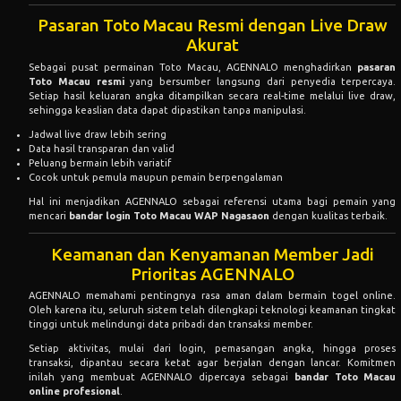
Pasaran Toto Macau Resmi dengan Live Draw
Akurat
Sebagai pusat permainan Toto Macau, AGENNALO menghadirkan
pasaran
Toto Macau resmi
yang bersumber langsung dari penyedia terpercaya.
Setiap hasil keluaran angka ditampilkan secara real-time melalui live draw,
sehingga keaslian data dapat dipastikan tanpa manipulasi.
Jadwal live draw lebih sering
Data hasil transparan dan valid
Peluang bermain lebih variatif
Cocok untuk pemula maupun pemain berpengalaman
Hal ini menjadikan AGENNALO sebagai referensi utama bagi pemain yang
mencari
bandar login Toto Macau WAP Nagasaon
dengan kualitas terbaik.
Keamanan dan Kenyamanan Member Jadi
Prioritas AGENNALO
AGENNALO memahami pentingnya rasa aman dalam bermain togel online.
Oleh karena itu, seluruh sistem telah dilengkapi teknologi keamanan tingkat
tinggi untuk melindungi data pribadi dan transaksi member.
Setiap aktivitas, mulai dari login, pemasangan angka, hingga proses
transaksi, dipantau secara ketat agar berjalan dengan lancar. Komitmen
inilah yang membuat AGENNALO dipercaya sebagai
bandar Toto Macau
online profesional
.