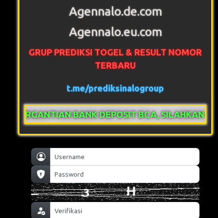
Agennalo.de.com
Agennalo.eu.com
GRUP PREDIKSI TOGEL & RESULT NOMOR
TERBARU
t.me/prediksinalogroup
TIAN BANK DEPOSIT BCA, SILAHKAN CEK REKENI