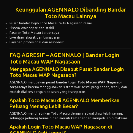
Keunggulan AGENNALO Dibanding Bandar
Toto Macau Lainnya
Pusat bandar login Toto Macau WAP Nagasaon resmi
Sistem WAP cepat dan stabil
Pasaran Toto Macau terpercaya
Live draw akurat dan transparan
Layanan profesional dan responsif
FAQ AGRESIF – AGENNALO | Bandar Login
Toto Macau WAP Nagasaon
Mengapa AGENNALO Disebut Pusat Bandar Login
Toto Macau WAP Nagasaon?
AGENNALO merupakan
pusat bandar login Toto Macau WAP Nagasaon
terpercaya
karena menggunakan sistem WAP resmi yang cepat, stabil, dan
mudah diakses dengan pasaran yang transparan.
Apakah Toto Macau di AGENNALO Memberikan
Peluang Menang Lebih Besar?
AGENNALO menghadirkan Toto Macau dengan jadwal draw lebih sering,
sehingga peluang bermain dan meraih kemenangan menjadi lebih maksimal.
Apakah Login Toto Macau WAP Nagasaon di
AGENNALO Anti Lemot?