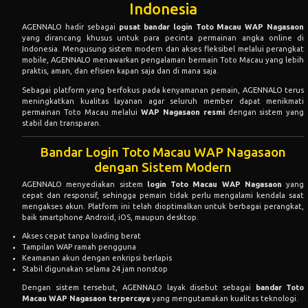
Indonesia
AGENNALO hadir sebagai
pusat bandar login Toto Macau WAP Nagasaon
yang dirancang khusus untuk para pecinta permainan angka online di
Indonesia. Mengusung sistem modern dan akses fleksibel melalui perangkat
mobile, AGENNALO menawarkan pengalaman bermain Toto Macau yang lebih
praktis, aman, dan efisien kapan saja dan di mana saja.
Sebagai platform yang berfokus pada kenyamanan pemain, AGENNALO terus
meningkatkan kualitas layanan agar seluruh member dapat menikmati
permainan Toto Macau melalui
WAP Nagasaon resmi
dengan sistem yang
stabil dan transparan.
Bandar Login Toto Macau WAP Nagasaon
dengan Sistem Modern
AGENNALO menyediakan sistem
login Toto Macau WAP Nagasaon
yang
cepat dan responsif, sehingga pemain tidak perlu mengalami kendala saat
mengakses akun. Platform ini telah dioptimalkan untuk berbagai perangkat,
baik smartphone Android, iOS, maupun desktop.
Akses cepat tanpa loading berat
Tampilan WAP ramah pengguna
Keamanan akun dengan enkripsi berlapis
Stabil digunakan selama 24 jam nonstop
Dengan sistem tersebut, AGENNALO layak disebut sebagai
bandar Toto
Macau WAP Nagasaon terpercaya
yang mengutamakan kualitas teknologi.