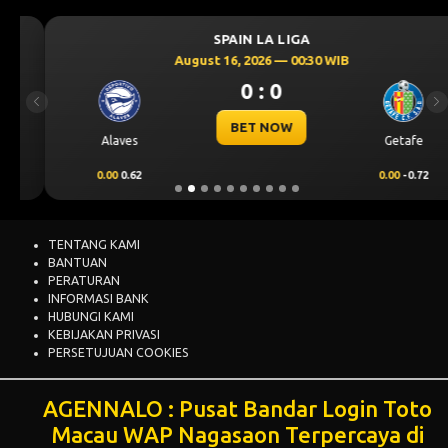
SPAIN LA LIGA
August 16, 2026 — 00:30 WIB
0 : 0
Previous
Ne
BET NOW
Alaves
Getafe
0.00
0.62
0.00
-0.72
TENTANG KAMI
BANTUAN
PERATURAN
INFORMASI BANK
HUBUNGI KAMI
KEBIJAKAN PRIVASI
PERSETUJUAN COOKIES
AGENNALO : Pusat Bandar Login Toto
Macau WAP Nagasaon Terpercaya di