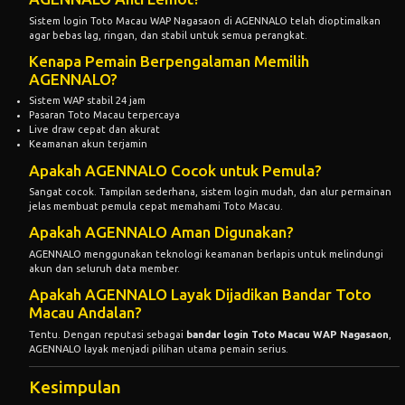
Sistem login Toto Macau WAP Nagasaon di AGENNALO telah dioptimalkan
agar bebas lag, ringan, dan stabil untuk semua perangkat.
Kenapa Pemain Berpengalaman Memilih
AGENNALO?
Sistem WAP stabil 24 jam
Pasaran Toto Macau terpercaya
Live draw cepat dan akurat
Keamanan akun terjamin
Apakah AGENNALO Cocok untuk Pemula?
Sangat cocok. Tampilan sederhana, sistem login mudah, dan alur permainan
jelas membuat pemula cepat memahami Toto Macau.
Apakah AGENNALO Aman Digunakan?
AGENNALO menggunakan teknologi keamanan berlapis untuk melindungi
akun dan seluruh data member.
Apakah AGENNALO Layak Dijadikan Bandar Toto
Macau Andalan?
Tentu. Dengan reputasi sebagai
bandar login Toto Macau WAP Nagasaon
,
AGENNALO layak menjadi pilihan utama pemain serius.
Kesimpulan