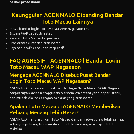
Keunggulan AGENNALO Dibanding Bandar
Toto Macau Lainnya
Pusat bandar login Toto Macau WAP Nagasaon resmi
Sistem WAP cepat dan stabil
Pasaran Toto Macau terpercaya
Live draw akurat dan transparan
Layanan profesional dan responsif
FAQ AGRESIF – AGENNALO | Bandar Login
Toto Macau WAP Nagasaon
Mengapa AGENNALO Disebut Pusat Bandar
Login Toto Macau WAP Nagasaon?
AGENNALO merupakan
pusat bandar login Toto Macau WAP Nagasaon
terpercaya
karena menggunakan sistem WAP resmi yang cepat, stabil,
dan mudah diakses dengan pasaran yang transparan.
Apakah Toto Macau di AGENNALO Memberikan
Peluang Menang Lebih Besar?
AGENNALO menghadirkan Toto Macau dengan jadwal draw lebih sering,
sehingga peluang bermain dan meraih kemenangan menjadi lebih
maksimal.
Apakah Login Toto Macau WAP Nagasaon di
AGENNALO Anti Lemot?