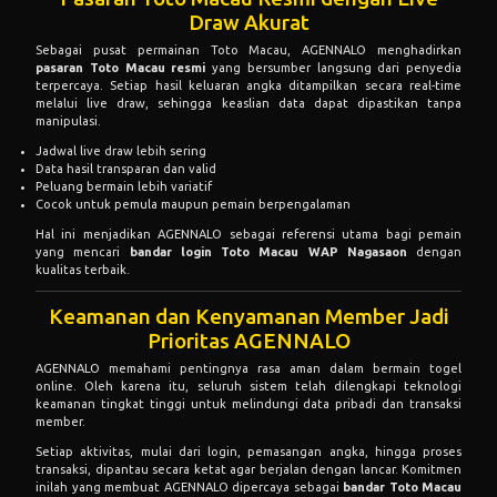
Sebagai pusat permainan Toto Macau, AGENNALO menghadirkan
pasaran Toto Macau resmi
yang bersumber langsung dari penyedia
terpercaya. Setiap hasil keluaran angka ditampilkan secara real-time
melalui live draw, sehingga keaslian data dapat dipastikan tanpa
manipulasi.
Jadwal live draw lebih sering
Data hasil transparan dan valid
Peluang bermain lebih variatif
Cocok untuk pemula maupun pemain berpengalaman
Hal ini menjadikan AGENNALO sebagai referensi utama bagi pemain
yang mencari
bandar login Toto Macau WAP Nagasaon
dengan
kualitas terbaik.
Keamanan dan Kenyamanan Member Jadi
Prioritas AGENNALO
AGENNALO memahami pentingnya rasa aman dalam bermain togel
online. Oleh karena itu, seluruh sistem telah dilengkapi teknologi
keamanan tingkat tinggi untuk melindungi data pribadi dan transaksi
member.
Setiap aktivitas, mulai dari login, pemasangan angka, hingga proses
transaksi, dipantau secara ketat agar berjalan dengan lancar. Komitmen
inilah yang membuat AGENNALO dipercaya sebagai
bandar Toto Macau
online profesional
.