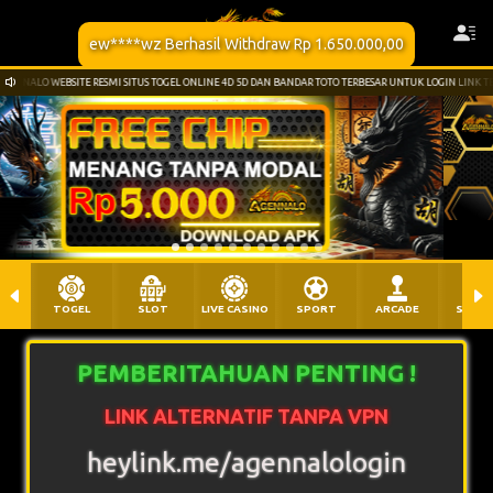
ew****wz Berhasil Withdraw Rp 1.650.000,00
 WEBSITE RESMI SITUS TOGEL ONLINE 4D 5D DAN BANDAR TOTO TERBESAR UNTUK LOGIN LINK TERBARU KA
TOGEL
SLOT
LIVE CASINO
SPORT
ARCADE
SABU
PEMBERITAHUAN PENTING !
LINK ALTERNATIF TANPA VPN
heylink.me/agennalologin
Agennalo.de.com