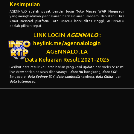
AGENNALO adalah
pusat bandar login Toto Macau WAP Nagasaon
yang menghadirkan pengalaman bermain aman, modern, dan stabil. Jika
kamu mencari platform Toto Macau berkualitas tinggi, AGENNALO
adalah pilihan tepat.
LINK LOGIN
AGENNALO
:
heylink.me/agennalologin
AGENNALO .LA
Data Keluaran Result 2021-2025
Berikut data result keluaran harian yang kami update dari website resmi
live draw setiap pasaran diantaranya :
data HK
hongkong,
data SGP
Singapore,
data Sydney
SDY,
data cambodia
kamboja,
data China
, dan
data totomacau
.