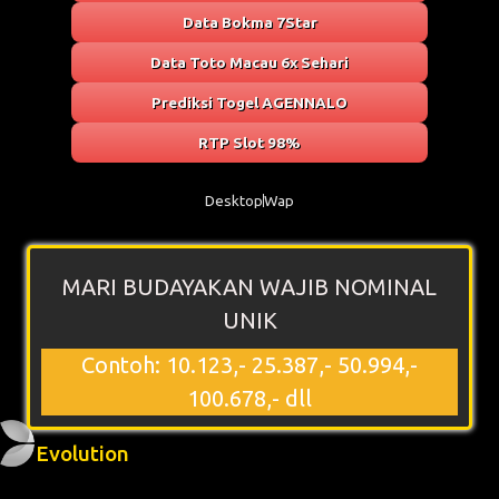
Data Toto Macau 6x Sehari
Prediksi Togel AGENNALO
RTP Slot 98%
Desktop
Wap
MARI BUDAYAKAN WAJIB NOMINAL
UNIK
Contoh: 10.123,- 25.387,- 50.994,-
100.678,- dll
Evolution