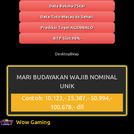
Data Toto Macau 6x Sehari
Prediksi Togel AGENNALO
RTP Slot 98%
Desktop
Wap
MARI BUDAYAKAN WAJIB NOMINAL
UNIK
Contoh: 10.123,- 25.387,- 50.994,-
100.678,- dll
Wow Gaming