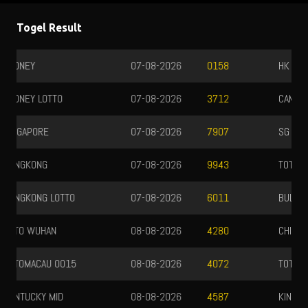
Togel Result
HK SIANG
08-08-2026
2476
CAMBODIA
08-08-2026
7635
SG METRO
07-08-2026
9123
TOTOMACAU 1315
07-08-2026
6300
BULLSEYE
07-08-2026
4853
CHINA
07-08-2026
6699
TOTOMACAU 1615
07-08-2026
7875
KINGKONG 1700
07-08-2026
0458
JAPAN
07-08-2026
3965