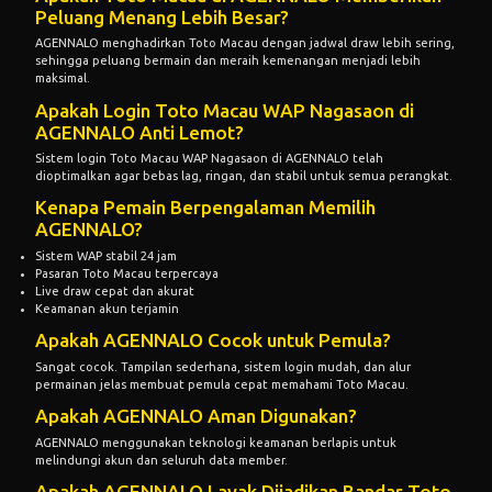
AGENNALO menghadirkan Toto Macau dengan jadwal draw lebih sering,
sehingga peluang bermain dan meraih kemenangan menjadi lebih
maksimal.
Apakah Login Toto Macau WAP Nagasaon di
AGENNALO Anti Lemot?
Sistem login Toto Macau WAP Nagasaon di AGENNALO telah
dioptimalkan agar bebas lag, ringan, dan stabil untuk semua perangkat.
Kenapa Pemain Berpengalaman Memilih
AGENNALO?
Sistem WAP stabil 24 jam
Pasaran Toto Macau terpercaya
Live draw cepat dan akurat
Keamanan akun terjamin
Apakah AGENNALO Cocok untuk Pemula?
Sangat cocok. Tampilan sederhana, sistem login mudah, dan alur
permainan jelas membuat pemula cepat memahami Toto Macau.
Apakah AGENNALO Aman Digunakan?
AGENNALO menggunakan teknologi keamanan berlapis untuk
melindungi akun dan seluruh data member.
Apakah AGENNALO Layak Dijadikan Bandar Toto
Macau Andalan?