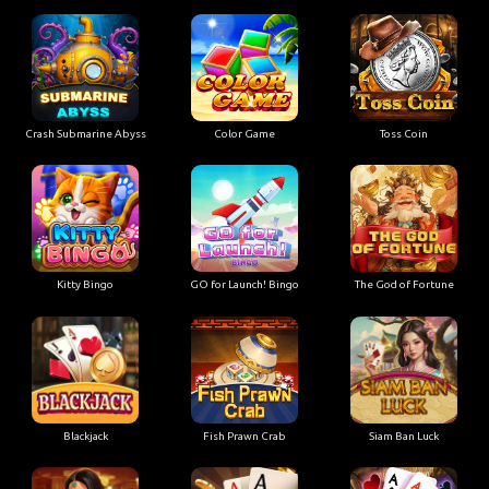
Crash Submarine Abyss
Color Game
Toss Coin
Kitty Bingo
GO for Launch! Bingo
The God of Fortune
Blackjack
Fish Prawn Crab
Siam Ban Luck