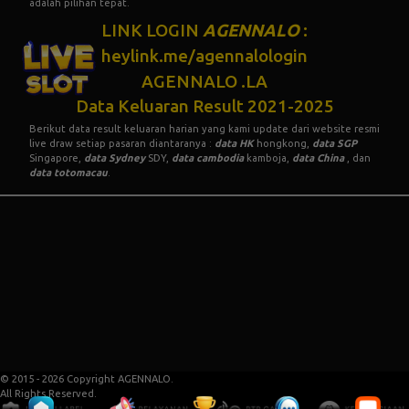
adalah pilihan tepat.
LINK LOGIN
AGENNALO
:
heylink.me/agennalologin
AGENNALO .LA
Data Keluaran Result 2021-2025
Berikut data result keluaran harian yang kami update dari website resmi
live draw setiap pasaran diantaranya :
data HK
hongkong,
data SGP
Singapore,
data Sydney
SDY,
data cambodia
kamboja,
data China
, dan
data totomacau
.
© 2015 - 2026 Copyright AGENNALO.
All Rights Reserved.