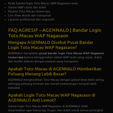
Pusat bandar login Toto Macau WAP Nagasaon resmi
Sistem WAP cepat dan stabil
Pasaran Toto Macau terpercaya
Live draw akurat dan transparan
Layanan profesional dan responsif
FAQ AGRESIF – AGENNALO | Bandar Login
Toto Macau WAP Nagasaon
Mengapa AGENNALO Disebut Pusat Bandar
Login Toto Macau WAP Nagasaon?
AGENNALO merupakan
pusat bandar login Toto Macau WAP Nagasaon
terpercaya
karena menggunakan sistem WAP resmi yang cepat, stabil,
dan mudah diakses dengan pasaran yang transparan.
Apakah Toto Macau di AGENNALO Memberikan
Peluang Menang Lebih Besar?
AGENNALO menghadirkan Toto Macau dengan jadwal draw lebih sering,
sehingga peluang bermain dan meraih kemenangan menjadi lebih
maksimal.
Apakah Login Toto Macau WAP Nagasaon di
AGENNALO Anti Lemot?
Sistem login Toto Macau WAP Nagasaon di AGENNALO telah
dioptimalkan agar bebas lag, ringan, dan stabil untuk semua perangkat.