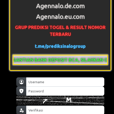
Agennalo.de.com
Agennalo.eu.com
GRUP PREDIKSI TOGEL & RESULT NOMOR
TERBARU
t.me/prediksinalogroup
IAN BANK DEPOSIT BCA, SILAHKAN CEK REKENIN