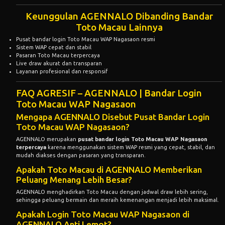
Keunggulan AGENNALO Dibanding Bandar
Toto Macau Lainnya
Pusat bandar login Toto Macau WAP Nagasaon resmi
Sistem WAP cepat dan stabil
Pasaran Toto Macau terpercaya
Live draw akurat dan transparan
Layanan profesional dan responsif
FAQ AGRESIF – AGENNALO | Bandar Login
Toto Macau WAP Nagasaon
Mengapa AGENNALO Disebut Pusat Bandar Login
Toto Macau WAP Nagasaon?
AGENNALO merupakan
pusat bandar login Toto Macau WAP Nagasaon
terpercaya
karena menggunakan sistem WAP resmi yang cepat, stabil, dan
mudah diakses dengan pasaran yang transparan.
Apakah Toto Macau di AGENNALO Memberikan
Peluang Menang Lebih Besar?
AGENNALO menghadirkan Toto Macau dengan jadwal draw lebih sering,
sehingga peluang bermain dan meraih kemenangan menjadi lebih maksimal.
Apakah Login Toto Macau WAP Nagasaon di
AGENNALO Anti Lemot?