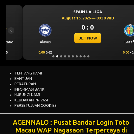
SPAIN LA LIGA
August 16, 2026 — 00:30 WIB
0 : 0
Previous
Ne
BET NOW
Alaves
Getafe
0.00
0.62
0.00
-0.72
TENTANG KAMI
BANTUAN
PERATURAN
INFORMASI BANK
HUBUNGI KAMI
KEBIJAKAN PRIVASI
PERSETUJUAN COOKIES
AGENNALO : Pusat Bandar Login Toto
Macau WAP Nagasaon Terpercaya di