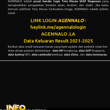
AGENNALO adalah
pusat bandar login Toto Macau WAP Nagasaon
yang
menghadirkan pengalaman bermain aman, modern, dan stabil. Jika kamu
mencari platform Toto Macau berkualitas tinggi, AGENNALO adalah pilihan
tepat.
LINK LOGIN
AGENNALO
:
heylink.me/agennalologin
AGENNALO .LA
Data Keluaran Result 2021-2025
Berikut data result keluaran harian yang kami update dari website resmi live
draw setiap pasaran diantaranya :
data HK
hongkong,
data SGP
Singapore,
data Sydney
SDY,
data cambodia
kamboja,
data China
, dan
data totomacau
.