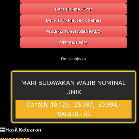
Data Bokma 7Star
Data Toto Macau 6x Sehari
Prediksi Togel AGENNALO
RTP Slot 98%
Desktop
Wap
MARI BUDAYAKAN WAJIB NOMINAL
UNIK
Contoh: 10.123,- 25.387,- 50.994,-
100.678,- dll
Hasil Keluaran