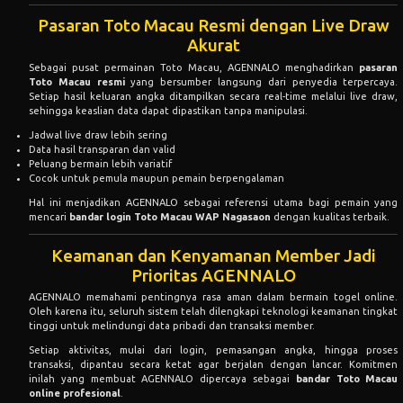
Pasaran Toto Macau Resmi dengan Live Draw
Akurat
Sebagai pusat permainan Toto Macau, AGENNALO menghadirkan
pasaran
Toto Macau resmi
yang bersumber langsung dari penyedia terpercaya.
Setiap hasil keluaran angka ditampilkan secara real-time melalui live draw,
sehingga keaslian data dapat dipastikan tanpa manipulasi.
Jadwal live draw lebih sering
Data hasil transparan dan valid
Peluang bermain lebih variatif
Cocok untuk pemula maupun pemain berpengalaman
Hal ini menjadikan AGENNALO sebagai referensi utama bagi pemain yang
mencari
bandar login Toto Macau WAP Nagasaon
dengan kualitas terbaik.
Keamanan dan Kenyamanan Member Jadi
Prioritas AGENNALO
AGENNALO memahami pentingnya rasa aman dalam bermain togel online.
Oleh karena itu, seluruh sistem telah dilengkapi teknologi keamanan tingkat
tinggi untuk melindungi data pribadi dan transaksi member.
Setiap aktivitas, mulai dari login, pemasangan angka, hingga proses
transaksi, dipantau secara ketat agar berjalan dengan lancar. Komitmen
inilah yang membuat AGENNALO dipercaya sebagai
bandar Toto Macau
online profesional
.