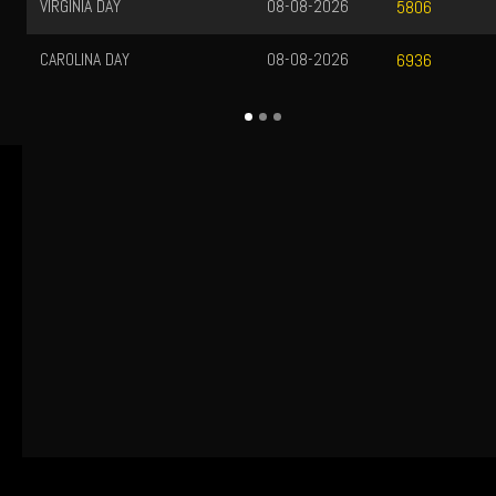
JAPAN
07-08-2026
5806
MALAYSIA
07-08-2026
6936