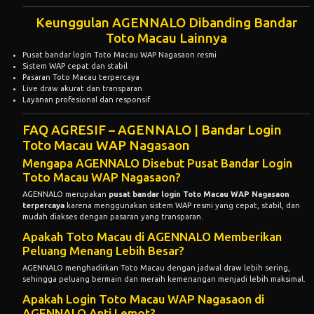
Keunggulan AGENNALO Dibanding Bandar
Toto Macau Lainnya
Pusat bandar login Toto Macau WAP Nagasaon resmi
Sistem WAP cepat dan stabil
Pasaran Toto Macau terpercaya
Live draw akurat dan transparan
Layanan profesional dan responsif
FAQ AGRESIF – AGENNALO | Bandar Login
Toto Macau WAP Nagasaon
Mengapa AGENNALO Disebut Pusat Bandar Login
Toto Macau WAP Nagasaon?
AGENNALO merupakan
pusat bandar login Toto Macau WAP Nagasaon
terpercaya
karena menggunakan sistem WAP resmi yang cepat, stabil, dan
mudah diakses dengan pasaran yang transparan.
Apakah Toto Macau di AGENNALO Memberikan
Peluang Menang Lebih Besar?
AGENNALO menghadirkan Toto Macau dengan jadwal draw lebih sering,
sehingga peluang bermain dan meraih kemenangan menjadi lebih maksimal.
Apakah Login Toto Macau WAP Nagasaon di
AGENNALO Anti Lemot?