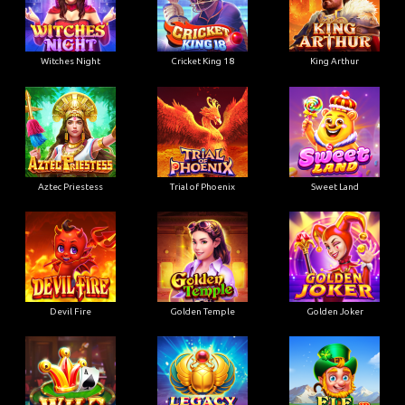
Witches Night
Cricket King 18
King Arthur
Aztec Priestess
Trial of Phoenix
Sweet Land
Devil Fire
Golden Temple
Golden Joker