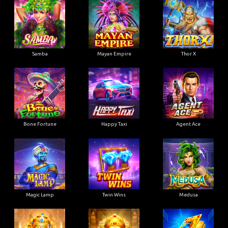
Samba
Mayan Empire
Thor X
Bone Fortune
Happy Taxi
Agent Ace
Magic Lamp
Twin Wins
Medusa