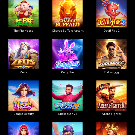
The Pig House
Charge Buffalo Ascent
Devil Fire 2
Zeus
Party Star
Dabanggg
Bangla Beauty
Cricket Sah 75
Arena Fighter