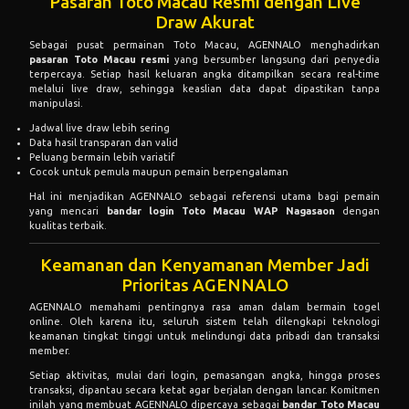
Pasaran Toto Macau Resmi dengan Live
Draw Akurat
Sebagai pusat permainan Toto Macau, AGENNALO menghadirkan
pasaran Toto Macau resmi
yang bersumber langsung dari penyedia
terpercaya. Setiap hasil keluaran angka ditampilkan secara real-time
melalui live draw, sehingga keaslian data dapat dipastikan tanpa
manipulasi.
Jadwal live draw lebih sering
Data hasil transparan dan valid
Peluang bermain lebih variatif
Cocok untuk pemula maupun pemain berpengalaman
Hal ini menjadikan AGENNALO sebagai referensi utama bagi pemain
yang mencari
bandar login Toto Macau WAP Nagasaon
dengan
kualitas terbaik.
Keamanan dan Kenyamanan Member Jadi
Prioritas AGENNALO
AGENNALO memahami pentingnya rasa aman dalam bermain togel
online. Oleh karena itu, seluruh sistem telah dilengkapi teknologi
keamanan tingkat tinggi untuk melindungi data pribadi dan transaksi
member.
Setiap aktivitas, mulai dari login, pemasangan angka, hingga proses
transaksi, dipantau secara ketat agar berjalan dengan lancar. Komitmen
inilah yang membuat AGENNALO dipercaya sebagai
bandar Toto Macau