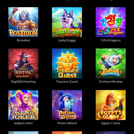
Poseidon
Lucky Doggy
3 Pot Dragons
Nightfall Hunting
Treasure Quest
Fortune Monkey
Jackpot Joker
Potion Wizard
Egypt's Glow