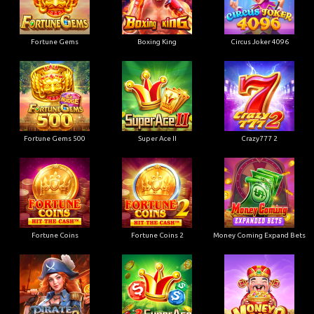
Fortune Gems
Boxing King
Circus Joker 4096
Fortune Gems 500
Super Ace II
Crazy777 2
Fortune Coins
Fortune Coins 2
Money Coming Expand Bets