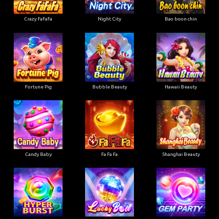
Crazy FaFaFa
Night City
Bao boon chin
Fortune Pig
Bubble Beauty
Hawaii Beauty
Candy Baby
Fa Fa Fa
Shanghai Beauty