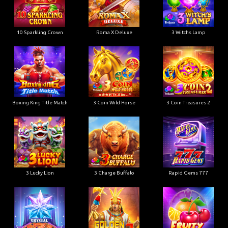
10 Sparkling Crown
Roma X Deluxe
3 Witchs Lamp
Boxing King Title Match
3 Coin Wild Horse
3 Coin Treasures 2
3 Lucky Lion
3 Charge Buffalo
Rapid Gems 777