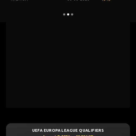
UEFA EUROPA LEAGUE QUALIFIERS