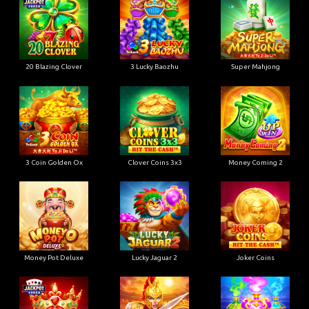
20 Blazing Clover
3 Lucky Baozhu
Super Mahjong
3 Coin Golden Ox
Clover Coins 3x3
Money Coming 2
Money Pot Deluxe
Lucky Jaguar 2
Joker Coins