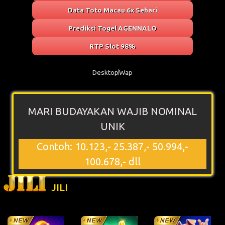
Data Toto Macau 6x Sehari
Prediksi Togel AGENNALO
RTP Slot 98%
Desktop
Wap
MARI BUDAYAKAN WAJIB NOMINAL
UNIK
Contoh: 10.123,- 25.387,- 50.994,-
100.678,- dll
JILI