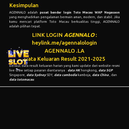
Kesimpulan
AGENNALO adalah
pusat bandar login Toto Macau WAP Nagasaon
yang menghadirkan pengalaman bermain aman, modern, dan stabil. Jika
kamu mencari platform Toto Macau berkualitas tinggi, AGENNALO
adalah pilihan tepat.
LINK LOGIN
AGENNALO
:
heylink.me/agennalologin
AGENNALO .LA
Data Keluaran Result 2021-2025
Berikut data result keluaran harian yang kami update dari website resmi
live draw setiap pasaran diantaranya :
data HK
hongkong,
data SGP
Singapore,
data Sydney
SDY,
data cambodia
kamboja,
data China
, dan
data totomacau
.