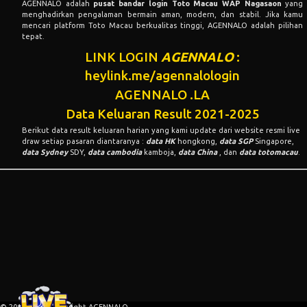
AGENNALO adalah
pusat bandar login Toto Macau WAP Nagasaon
yang
menghadirkan pengalaman bermain aman, modern, dan stabil. Jika kamu
mencari platform Toto Macau berkualitas tinggi, AGENNALO adalah pilihan
tepat.
LINK LOGIN
AGENNALO
:
heylink.me/agennalologin
AGENNALO .LA
Data Keluaran Result 2021-2025
Berikut data result keluaran harian yang kami update dari website resmi live
draw setiap pasaran diantaranya :
data HK
hongkong,
data SGP
Singapore,
data Sydney
SDY,
data cambodia
kamboja,
data China
, dan
data totomacau
.