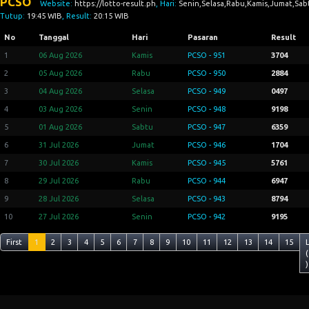
PCSO
Website:
https://lotto-result.ph
, Hari:
Senin,Selasa,Rabu,Kamis,Jumat,Sab
Tutup:
19:45 WIB
, Result:
20:15 WIB
No
Tanggal
Hari
Pasaran
Result
1
06 Aug 2026
Kamis
PCSO - 951
3704
2
05 Aug 2026
Rabu
PCSO - 950
2884
3
04 Aug 2026
Selasa
PCSO - 949
0497
4
03 Aug 2026
Senin
PCSO - 948
9198
5
01 Aug 2026
Sabtu
PCSO - 947
6359
6
31 Jul 2026
Jumat
PCSO - 946
1704
7
30 Jul 2026
Kamis
PCSO - 945
5761
8
29 Jul 2026
Rabu
PCSO - 944
6947
9
28 Jul 2026
Selasa
PCSO - 943
8794
10
27 Jul 2026
Senin
PCSO - 942
9195
First
1
2
3
4
5
6
7
8
9
10
11
12
13
14
15
(
)