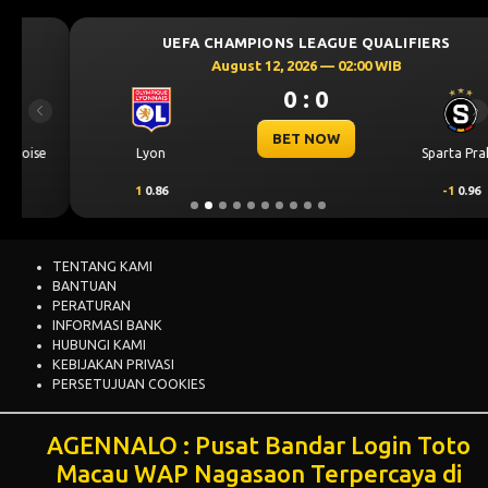
UEFA CHAMPIONS LEAGUE QUALIFIERS
August 12, 2026 — 02:00 WIB
0 : 0
Previous
Ne
BET NOW
Lyon
Sparta Praha
1
0.86
-1
0.96
TENTANG KAMI
BANTUAN
PERATURAN
INFORMASI BANK
HUBUNGI KAMI
KEBIJAKAN PRIVASI
PERSETUJUAN COOKIES
AGENNALO : Pusat Bandar Login Toto
Macau WAP Nagasaon Terpercaya di