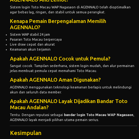
Sistem login Toto Macau WAP Nagasaon di AGENNALO telah dioptimalkan
agar bebas lag, ringan, dan stabil untuk semua perangkat.
Kenapa Pemain Berpengalaman Memilih
AGENNALO?
Sistem WAP stabil 24 jam
Pasaran Toto Macau terpercaya
Live draw cepat dan akurat
Keamanan akun terjamin
Apakah AGENNALO Cocok untuk Pemula?
Sangat cocok. Tampilan sederhana, sistem login mudah, dan alur permainan
jelas membuat pemula cepat memahami Toto Macau.
Apakah AGENNALO Aman Digunakan?
AGENNALO menggunakan teknologi keamanan berlapis untuk melindungi
akun dan seluruh data member.
Apakah AGENNALO Layak Dijadikan Bandar Toto
Macau Andalan?
Tentu. Dengan reputasi sebagai
bandar login Toto Macau WAP Nagasaon
,
AGENNALO layak menjadi pilihan utama pemain serius.
Kesimpulan