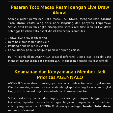
Pasaran Toto Macau Resmi dengan Live Draw
Akurat
Sebagai pusat permainan Toto Macau, AGENNALO menghadirkan
pasaran
Toto Macau resmi
yang bersumber langsung dari penyedia terpercaya.
Setiap hasil keluaran angka ditampilkan secara real-time melalui live draw,
sehingga keaslian data dapat dipastikan tanpa manipulasi.
Jadwal live draw lebih sering
Data hasil transparan dan valid
Peluang bermain lebih variatif
Cocok untuk pemula maupun pemain berpengalaman
Hal ini menjadikan AGENNALO sebagai referensi utama bagi pemain yang
mencari
bandar login Toto Macau WAP Nagasaon
dengan kualitas terbaik.
Keamanan dan Kenyamanan Member Jadi
Prioritas AGENNALO
AGENNALO memahami pentingnya rasa aman dalam bermain togel online.
Oleh karena itu, seluruh sistem telah dilengkapi teknologi keamanan tingkat
tinggi untuk melindungi data pribadi dan transaksi member.
Setiap aktivitas, mulai dari login, pemasangan angka, hingga proses
transaksi, dipantau secara ketat agar berjalan dengan lancar. Komitmen
inilah yang membuat AGENNALO dipercaya sebagai
bandar Toto Macau
online profesional
.