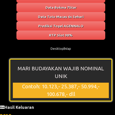
Data Bokma 7Star
Data Toto Macau 6x Sehari
Prediksi Togel AGENNALO
RTP Slot 98%
Desktop
Wap
MARI BUDAYAKAN WAJIB NOMINAL
UNIK
Contoh: 10.123,- 25.387,- 50.994,-
100.678,- dll
Hasil Keluaran