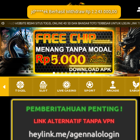
jd****ek Berhasil Withdraw Rp 2.243.000,00
O WEBSITE RESMI SITUS TOGEL ONLINE 4D 5D DAN BANDAR TOTO TERBESAR UNTUK LOGIN LINK TERBARU 
TOGEL
SLOT
LIVE CASINO
SPORT
ARCADE
SABU
PEMBERITAHUAN PENTING !
LINK ALTERNATIF TANPA VPN
heylink.me/agennalologin