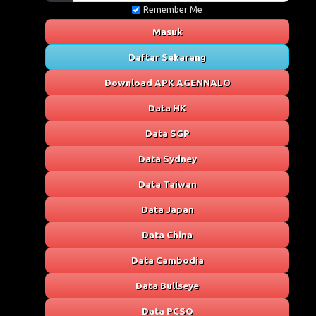
Remember Me
Masuk
Daftar Sekarang
Download APK AGENNALO
Data HK
Data SGP
Data Sydney
Data Taiwan
Data Japan
Data China
Data Cambodia
Data Bullseye
Data PCSO