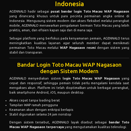
Indonesia
AGENNALO hadir sebagai
pusat bandar login Toto Macau WAP Nagasaon
yang dirancang khusus untuk para pecinta permainan angka online di
Indonesia. Mengusung sistem modern dan akses fleksibel melalui perangkat
mobile, AGENNALO menawarkan pengalaman bermain Toto Macau yang lebih
praktis, aman, dan efisien kapan saja dan di mana saja.
Sebagai platform yang berfokus pada kenyamanan pemain, AGENNALO terus
meningkatkan kualitas layanan agar seluruh member dapat menikmati
permainan Toto Macau melalui
WAP Nagasaon resmi
dengan sistem yang
stabil dan transparan.
Bandar Login Toto Macau WAP Nagasaon
dengan Sistem Modern
AGENNALO menyediakan sistem
login Toto Macau WAP Nagasaon
yang
cepat dan responsif, sehingga pemain tidak perlu mengalami kendala saat
mengakses akun. Platform ini telah dioptimalkan untuk berbagai perangkat,
baik smartphone Android, iOS, maupun desktop.
Akses cepat tanpa loading berat
Tampilan WAP ramah pengguna
Keamanan akun dengan enkripsi berlapis
Stabil digunakan selama 24 jam nonstop
Dengan sistem tersebut, AGENNALO layak disebut sebagai
bandar Toto
Macau WAP Nagasaon terpercaya
yang mengutamakan kualitas teknologi.