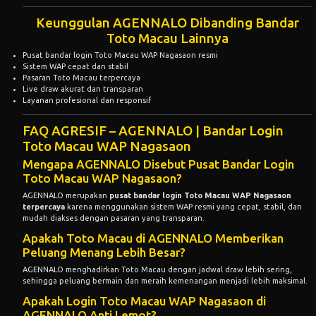
Keunggulan AGENNALO Dibanding Bandar
Toto Macau Lainnya
Pusat bandar login Toto Macau WAP Nagasaon resmi
Sistem WAP cepat dan stabil
Pasaran Toto Macau terpercaya
Live draw akurat dan transparan
Layanan profesional dan responsif
FAQ AGRESIF – AGENNALO | Bandar Login
Toto Macau WAP Nagasaon
Mengapa AGENNALO Disebut Pusat Bandar Login
Toto Macau WAP Nagasaon?
AGENNALO merupakan
pusat bandar login Toto Macau WAP Nagasaon
terpercaya
karena menggunakan sistem WAP resmi yang cepat, stabil, dan
mudah diakses dengan pasaran yang transparan.
Apakah Toto Macau di AGENNALO Memberikan
Peluang Menang Lebih Besar?
AGENNALO menghadirkan Toto Macau dengan jadwal draw lebih sering,
sehingga peluang bermain dan meraih kemenangan menjadi lebih maksimal.
Apakah Login Toto Macau WAP Nagasaon di
AGENNALO Anti Lemot?