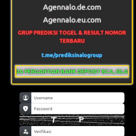
Agennalo.de.com
Agennalo.eu.com
GRUP PREDIKSI TOGEL & RESULT NOMOR
TERBARU
t.me/prediksinalogroup
ERGANTIAN BANK DEPOSIT BCA, SILAHKAN CEK R