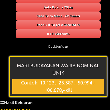
Data Bokma 7Star
Data Toto Macau 6x Sehari
Prediksi Togel AGENNALO
RTP Slot 98%
Desktop
Wap
MARI BUDAYAKAN WAJIB NOMINAL
UNIK
Contoh: 10.123,- 25.387,- 50.994,-
100.678,- dll
Hasil Keluaran