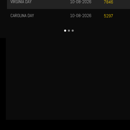
JAPAN
09-08-2026
7846
MALAYSIA
09-08-2026
5297