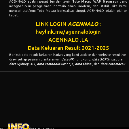
AGENNALO adalah
pusat bandar login Toto Macau WAP Nagasaon
yang
menghadirkan pengalaman bermain aman, modern, dan stabil. Jika kamu
mencari platform Toto Macau berkualitas tinggi, AGENNALO adalah pilihan
tepat.
LINK LOGIN
AGENNALO
:
heylink.me/agennalologin
AGENNALO .LA
Data Keluaran Result 2021-2025
Berikut data result keluaran harian yang kami update dari website resmi live
draw setiap pasaran diantaranya :
data HK
hongkong,
data SGP
Singapore,
data Sydney
SDY,
data cambodia
kamboja,
data China
, dan
data totomacau
.