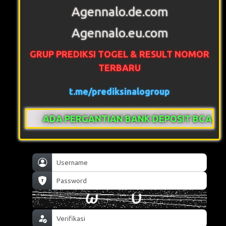
Agennalo.de.com
Agennalo.eu.com
GRUP PREDIKSI TOGEL & RESULT NOMOR
TERBARU
t.me/prediksinalogroup
ADA PERGANTIAN BANK DEPOSIT BCA, SILAHKAN C