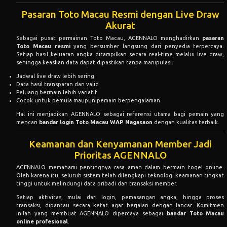
Pasaran Toto Macau Resmi dengan Live Draw
Akurat
Sebagai pusat permainan Toto Macau, AGENNALO menghadirkan
pasaran
Toto Macau resmi
yang bersumber langsung dari penyedia terpercaya.
Setiap hasil keluaran angka ditampilkan secara real-time melalui live draw,
sehingga keaslian data dapat dipastikan tanpa manipulasi.
Jadwal live draw lebih sering
Data hasil transparan dan valid
Peluang bermain lebih variatif
Cocok untuk pemula maupun pemain berpengalaman
Hal ini menjadikan AGENNALO sebagai referensi utama bagi pemain yang
mencari
bandar login Toto Macau WAP Nagasaon
dengan kualitas terbaik.
Keamanan dan Kenyamanan Member Jadi
Prioritas AGENNALO
AGENNALO memahami pentingnya rasa aman dalam bermain togel online.
Oleh karena itu, seluruh sistem telah dilengkapi teknologi keamanan tingkat
tinggi untuk melindungi data pribadi dan transaksi member.
Setiap aktivitas, mulai dari login, pemasangan angka, hingga proses
transaksi, dipantau secara ketat agar berjalan dengan lancar. Komitmen
inilah yang membuat AGENNALO dipercaya sebagai
bandar Toto Macau
online profesional
.