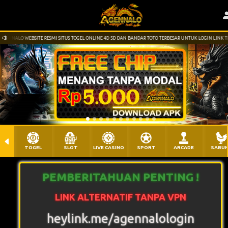
ok****fy Berhasil Withdraw Rp 1.357.000,00
O WEBSITE RESMI SITUS TOGEL ONLINE 4D 5D DAN BANDAR TOTO TERBESAR UNTUK LOGIN LINK TERBARU 
TOGEL
SLOT
LIVE CASINO
SPORT
ARCADE
SABU
PEMBERITAHUAN PENTING !
LINK ALTERNATIF TANPA VPN
heylink.me/agennalologin