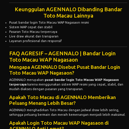
Keunggulan AGENNALO Dibanding Bandar
Toto Macau Lainnya
Pusat bandar login Toto Macau WAP Nagasaon resmi
Sistem WAP cepat dan stabil
Pasaran Toto Macau terpercaya
Live draw akurat dan transparan
Layanan profesional dan responsif
FAQ AGRESIF – AGENNALO | Bandar Login
Toto Macau WAP Nagasaon
Mengapa AGENNALO Disebut Pusat Bandar Login
Toto Macau WAP Nagasaon?
AGENNALO merupakan
pusat bandar login Toto Macau WAP Nagasaon
terpercaya
karena menggunakan sistem WAP resmi yang cepat, stabil, dan
mudah diakses dengan pasaran yang transparan.
Apakah Toto Macau di AGENNALO Memberikan
Peluang Menang Lebih Besar?
AGENNALO menghadirkan Toto Macau dengan jadwal draw lebih sering,
sehingga peluang bermain dan meraih kemenangan menjadi lebih maksimal.
Apakah Login Toto Macau WAP Nagasaon di
AGENNALO Anti Lemot?