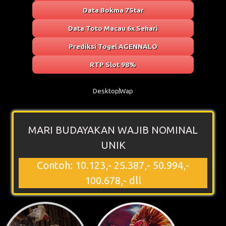
Data Bokma 7Star
Data Toto Macau 6x Sehari
Prediksi Togel AGENNALO
RTP Slot 98%
Desktop
Wap
MARI BUDAYAKAN WAJIB NOMINAL
UNIK
Contoh: 10.123,- 25.387,- 50.994,-
100.678,- dll