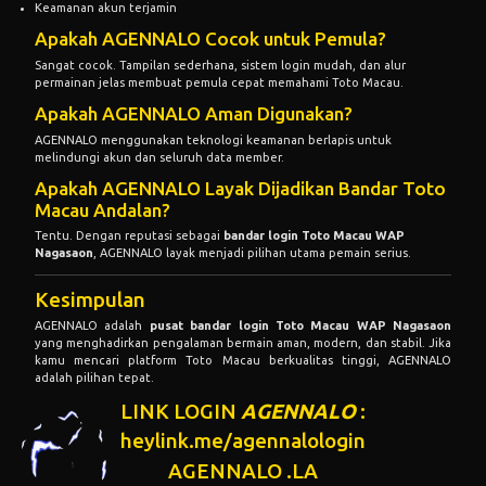
Keamanan akun terjamin
Apakah AGENNALO Cocok untuk Pemula?
Sangat cocok. Tampilan sederhana, sistem login mudah, dan alur
permainan jelas membuat pemula cepat memahami Toto Macau.
Apakah AGENNALO Aman Digunakan?
AGENNALO menggunakan teknologi keamanan berlapis untuk
melindungi akun dan seluruh data member.
Apakah AGENNALO Layak Dijadikan Bandar Toto
Macau Andalan?
Tentu. Dengan reputasi sebagai
bandar login Toto Macau WAP
Nagasaon
, AGENNALO layak menjadi pilihan utama pemain serius.
Kesimpulan
AGENNALO adalah
pusat bandar login Toto Macau WAP Nagasaon
yang menghadirkan pengalaman bermain aman, modern, dan stabil. Jika
kamu mencari platform Toto Macau berkualitas tinggi, AGENNALO
adalah pilihan tepat.
LINK LOGIN
AGENNALO
:
heylink.me/agennalologin
AGENNALO .LA