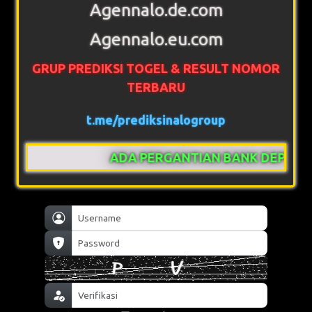
Agennalo.de.com
Agennalo.eu.com
GRUP PREDIKSI TOGEL & RESULT NOMOR
TERBARU
t.me/prediksinalogroup
ADA PERGANTIAN BANK DEPOSIT BCA, SI