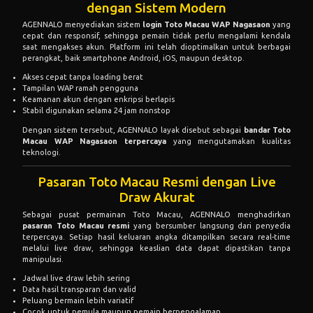
dengan Sistem Modern
AGENNALO menyediakan sistem
login Toto Macau WAP Nagasaon
yang
cepat dan responsif, sehingga pemain tidak perlu mengalami kendala
saat mengakses akun. Platform ini telah dioptimalkan untuk berbagai
perangkat, baik smartphone Android, iOS, maupun desktop.
Akses cepat tanpa loading berat
Tampilan WAP ramah pengguna
Keamanan akun dengan enkripsi berlapis
Stabil digunakan selama 24 jam nonstop
Dengan sistem tersebut, AGENNALO layak disebut sebagai
bandar Toto
Macau WAP Nagasaon terpercaya
yang mengutamakan kualitas
teknologi.
Pasaran Toto Macau Resmi dengan Live
Draw Akurat
Sebagai pusat permainan Toto Macau, AGENNALO menghadirkan
pasaran Toto Macau resmi
yang bersumber langsung dari penyedia
terpercaya. Setiap hasil keluaran angka ditampilkan secara real-time
melalui live draw, sehingga keaslian data dapat dipastikan tanpa
manipulasi.
Jadwal live draw lebih sering
Data hasil transparan dan valid
Peluang bermain lebih variatif
Cocok untuk pemula maupun pemain berpengalaman