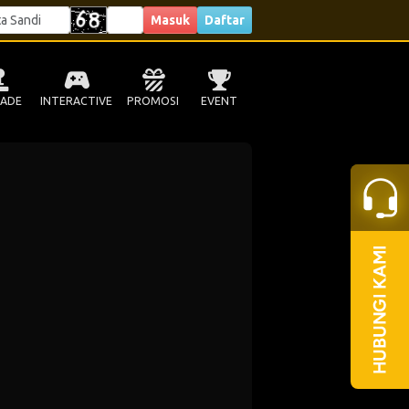
 KAMI heylink.me/agennalooo , TERIMA KASIH
SELAMAT DATANG DI
Masuk
Daftar
ADE
INTERACTIVE
PROMOSI
EVENT