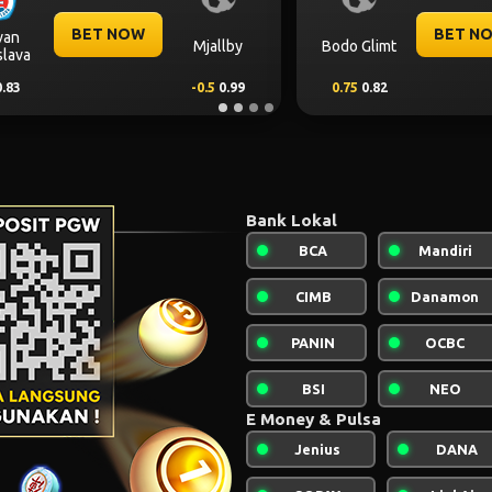
0 : 0
noord
BET NOW
e-England
e-Croatia
e-B
.88
0.00
0.70
0.00
-0.94
0.0
Bank Lokal
DBS
NOBU
Sinarmas
Mega
E Money & Pulsa
Jenius
DANA
GOPAY
LinkAja