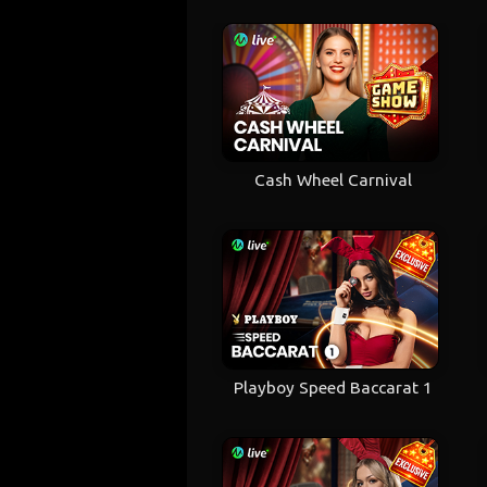
Cash Wheel Carnival
Playboy Speed Baccarat 1