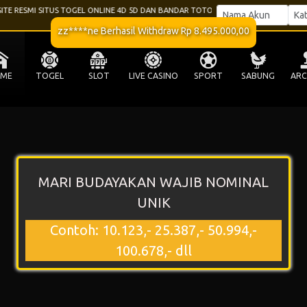
ITUS TOGEL ONLINE 4D 5D DAN BANDAR TOTO TERBESAR UNTUK LOGIN LINK TERBARU
zz****ne Berhasil Withdraw Rp 8.495.000,00
ME
TOGEL
SLOT
LIVE CASINO
SPORT
SABUNG
ARC
MARI BUDAYAKAN WAJIB NOMINAL
UNIK
Contoh: 10.123,- 25.387,- 50.994,-
100.678,- dll