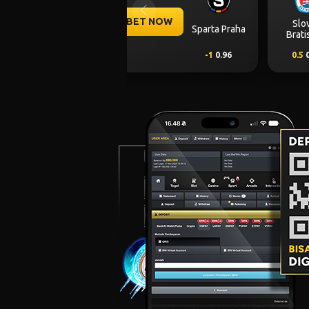
Previous
BET NOW
e-Barcelona
e-Feye
2
0.64
-2
-0