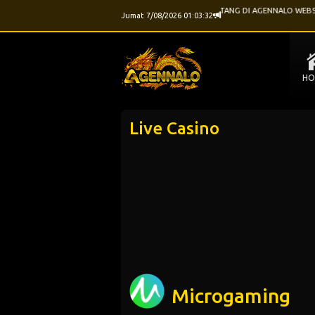
SELAMAT DATANG DI AGENNALO WEBSITE RESMI S
Jumat 7/08/2026 01:03:34
HO
Live Casino
Microgaming