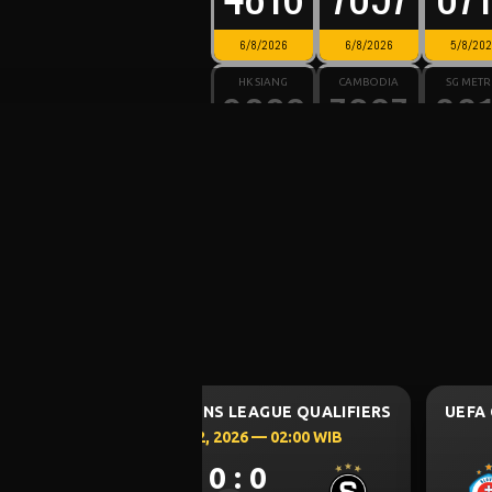
6/8/2026
6/8/2026
5/8/20
HK SIANG
CAMBODIA
SG MET
9220
7607
88
6/8/2026
6/8/2026
6/8/20
TOTOMACAU 1915
BOKMA 7STAR
5843
8934
6/8/2026
4/8/2026
E-FOOTBALL F24 ELITE CLUB FRI
August 7, 2026 — 08:00 WIB
0 : 0