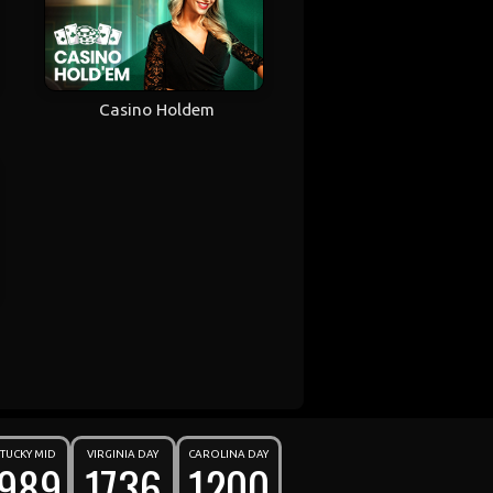
Casino Holdem
TUCKY MID
VIRGINIA DAY
CAROLINA DAY
989
1736
1200