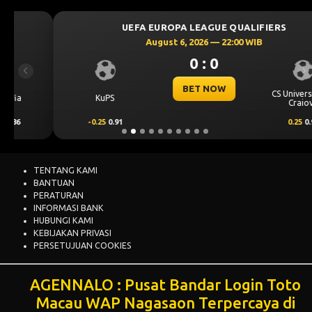
UEFA EUROPA LEAGUE QUALIFIERS
August 6, 2026 — 22:00 WIB
0 : 0
Previous
Ne
BET NOW
CS Universitatea
KuPS
Craiova
-0.25
0.91
0.25
0.90
TENTANG KAMI
BANTUAN
PERATURAN
INFORMASI BANK
HUBUNGI KAMI
KEBIJAKAN PRIVASI
PERSETUJUAN COOKIES
AGENNALO : Pusat Bandar Login Toto
Macau WAP Nagasaon Terpercaya di