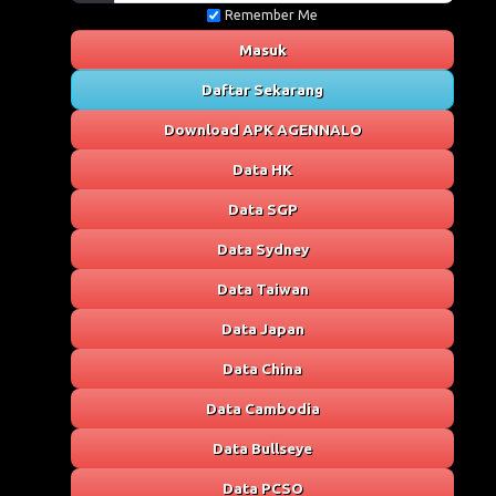
Remember Me
Masuk
Daftar Sekarang
Download APK AGENNALO
Data HK
Data SGP
Data Sydney
Data Taiwan
Data Japan
Data China
Data Cambodia
Data Bullseye
Data PCSO