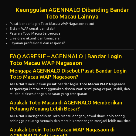
Keunggulan AGENNALO Dibanding Bandar
Toto Macau Lainnya
Pusat bandar login Toto Macau WAP Nagasaon resmi
Sistem WAP cepat dan stabil
Pasaran Toto Macau terpercaya
Live draw akurat dan transparan
Layanan profesional dan responsif
FAQ AGRESIF – AGENNALO | Bandar Login
Toto Macau WAP Nagasaon
Mengapa AGENNALO Disebut Pusat Bandar Login
Toto Macau WAP Nagasaon?
AGENNALO merupakan
pusat bandar login Toto Macau WAP Nagasaon
terpercaya
karena menggunakan sistem WAP resmi yang cepat, stabil, dan
mudah diakses dengan pasaran yang transparan.
Apakah Toto Macau di AGENNALO Memberikan
Peluang Menang Lebih Besar?
AGENNALO menghadirkan Toto Macau dengan jadwal draw lebih sering,
sehingga peluang bermain dan meraih kemenangan menjadi lebih maksimal.
Apakah Login Toto Macau WAP Nagasaon di
AGENNALO Anti Lemot?