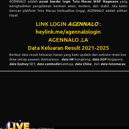
AGENNALO adalah
pusat bandar login Toto Macau WAP Nagasaon
yang
menghadirkan pengalaman bermain aman, modern, dan stabil. Jika kamu
mencari platform Toto Macau berkualitas tinggi, AGENNALO adalah pilihan
tepat.
LINK LOGIN
AGENNALO
:
heylink.me/agennalologin
AGENNALO .LA
Data Keluaran Result 2021-2025
Berikut data result keluaran harian yang kami update dari website resmi live
draw setiap pasaran diantaranya :
data HK
hongkong,
data SGP
Singapore,
data Sydney
SDY,
data cambodia
kamboja,
data China
, dan
data totomacau
.