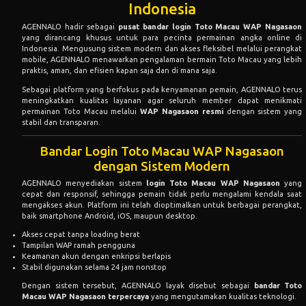
Indonesia
AGENNALO hadir sebagai
pusat bandar login Toto Macau WAP Nagasaon
yang dirancang khusus untuk para pecinta permainan angka online di
Indonesia. Mengusung sistem modern dan akses fleksibel melalui perangkat
mobile, AGENNALO menawarkan pengalaman bermain Toto Macau yang lebih
praktis, aman, dan efisien kapan saja dan di mana saja.
Sebagai platform yang berfokus pada kenyamanan pemain, AGENNALO terus
meningkatkan kualitas layanan agar seluruh member dapat menikmati
permainan Toto Macau melalui
WAP Nagasaon resmi
dengan sistem yang
stabil dan transparan.
Bandar Login Toto Macau WAP Nagasaon
dengan Sistem Modern
AGENNALO menyediakan sistem
login Toto Macau WAP Nagasaon
yang
cepat dan responsif, sehingga pemain tidak perlu mengalami kendala saat
mengakses akun. Platform ini telah dioptimalkan untuk berbagai perangkat,
baik smartphone Android, iOS, maupun desktop.
Akses cepat tanpa loading berat
Tampilan WAP ramah pengguna
Keamanan akun dengan enkripsi berlapis
Stabil digunakan selama 24 jam nonstop
Dengan sistem tersebut, AGENNALO layak disebut sebagai
bandar Toto
Macau WAP Nagasaon terpercaya
yang mengutamakan kualitas teknologi.