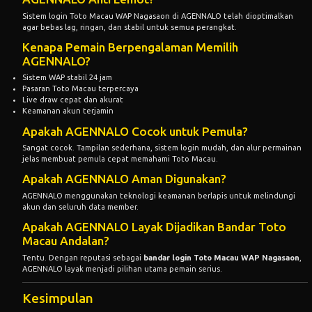
Sistem login Toto Macau WAP Nagasaon di AGENNALO telah dioptimalkan
agar bebas lag, ringan, dan stabil untuk semua perangkat.
Kenapa Pemain Berpengalaman Memilih
AGENNALO?
Sistem WAP stabil 24 jam
Pasaran Toto Macau terpercaya
Live draw cepat dan akurat
Keamanan akun terjamin
Apakah AGENNALO Cocok untuk Pemula?
Sangat cocok. Tampilan sederhana, sistem login mudah, dan alur permainan
jelas membuat pemula cepat memahami Toto Macau.
Apakah AGENNALO Aman Digunakan?
AGENNALO menggunakan teknologi keamanan berlapis untuk melindungi
akun dan seluruh data member.
Apakah AGENNALO Layak Dijadikan Bandar Toto
Macau Andalan?
Tentu. Dengan reputasi sebagai
bandar login Toto Macau WAP Nagasaon
,
AGENNALO layak menjadi pilihan utama pemain serius.
Kesimpulan