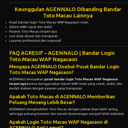
Keunggulan AGENNALO Dibanding Bandar
Toto Macau Lainnya
Pusat bandar login Toto Macau WAP Nagasaon resmi
Sistem WAP cepat dan stabil
Pasaran Toto Macau terpercaya
Live draw akurat dan transparan
Layanan profesional dan responsif
FAQ AGRESIF – AGENNALO | Bandar Login
Toto Macau WAP Nagasaon
Mengapa AGENNALO Disebut Pusat Bandar Login
Toto Macau WAP Nagasaon?
AGENNALO merupakan
pusat bandar login Toto Macau WAP Nagasaon
terpercaya
karena menggunakan sistem WAP resmi yang cepat, stabil, dan
mudah diakses dengan pasaran yang transparan.
Apakah Toto Macau di AGENNALO Memberikan
Peluang Menang Lebih Besar?
AGENNALO menghadirkan Toto Macau dengan jadwal draw lebih sering,
sehingga peluang bermain dan meraih kemenangan menjadi lebih maksimal.
Apakah Login Toto Macau WAP Nagasaon di
AGENNALO Anti Lemot?