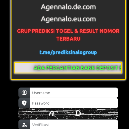
Agennalo.de.com
Agennalo.eu.com
GRUP PREDIKSI TOGEL & RESULT NOMOR
TERBARU
t.me/prediksinalogroup
ADA PERGANTIAN BANK DEPOSIT BCA, SILAHKA