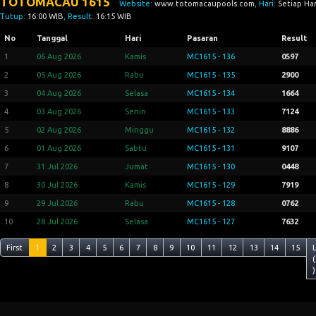
TOTOMACAU 1615
Website:
www.totomacaupools.com
, Hari:
Setiap Har
Tutup:
16:00 WIB
, Result:
16:15 WIB
No
Tanggal
Hari
Pasaran
Result
1
06 Aug 2026
Kamis
MC1615 - 136
0597
2
05 Aug 2026
Rabu
MC1615 - 135
2900
3
04 Aug 2026
Selasa
MC1615 - 134
1664
4
03 Aug 2026
Senin
MC1615 - 133
7124
5
02 Aug 2026
Minggu
MC1615 - 132
8886
6
01 Aug 2026
Sabtu
MC1615 - 131
9107
7
31 Jul 2026
Jumat
MC1615 - 130
0448
8
30 Jul 2026
Kamis
MC1615 - 129
7919
9
29 Jul 2026
Rabu
MC1615 - 128
0762
10
28 Jul 2026
Selasa
MC1615 - 127
7632
First
1
2
3
4
5
6
7
8
9
10
11
12
13
14
15
(
)