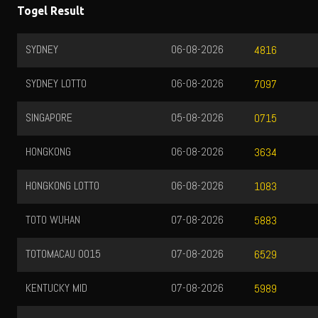
Togel Result
HK SIANG
06-08-2026
4816
CAMBODIA
06-08-2026
7097
SG METRO
06-08-2026
0715
TOTOMACAU 1315
06-08-2026
3634
BULLSEYE
06-08-2026
1083
CHINA
06-08-2026
5883
TOTOMACAU 1615
06-08-2026
6529
KINGKONG 1700
06-08-2026
5989