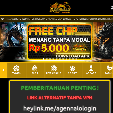
pv****an Berhasil Withdraw Rp 9.055.000,00
O WEBSITE RESMI SITUS TOGEL ONLINE 4D 5D DAN BANDAR TOTO TERBESAR UNTUK LOGIN LINK TERBARU 
TOGEL
SLOT
LIVE CASINO
SPORT
ARCADE
SABU
PEMBERITAHUAN PENTING !
LINK ALTERNATIF TANPA VPN
heylink.me/agennalologin