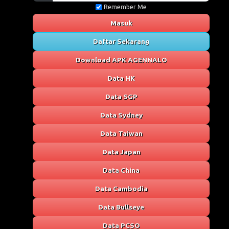
Remember Me
Masuk
Daftar Sekarang
Download APK AGENNALO
Data HK
Data SGP
Data Sydney
Data Taiwan
Data Japan
Data China
Data Cambodia
Data Bullseye
Data PCSO