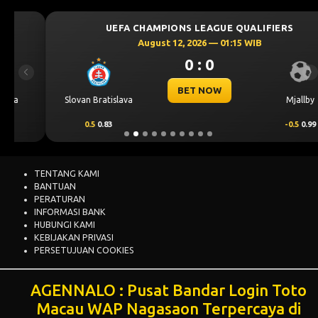
UEFA CHAMPIONS LEAGUE QUALIFIERS
August 12, 2026 — 01:15 WIB
0 : 0
Previous
Ne
BET NOW
Slovan Bratislava
Mjallby
0.5
0.83
-0.5
0.99
TENTANG KAMI
BANTUAN
PERATURAN
INFORMASI BANK
HUBUNGI KAMI
KEBIJAKAN PRIVASI
PERSETUJUAN COOKIES
AGENNALO : Pusat Bandar Login Toto
Macau WAP Nagasaon Terpercaya di