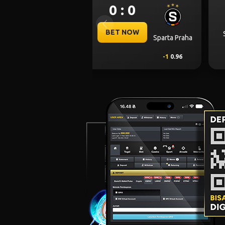
0 : 0
Previous
BET NOW
Union 
Bodo Glimt
Gill
0.75
0.82
-0.75