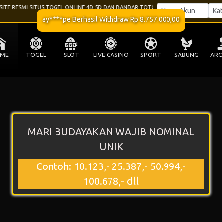
 SITUS TOGEL ONLINE 4D 5D DAN BANDAR TOTO TERBESAR UNTUK LOGIN LINK TERBA
ay****pe Berhasil Withdraw Rp 8.757.000,00
ME
TOGEL
SLOT
LIVE CASINO
SPORT
SABUNG
ARC
MARI BUDAYAKAN WAJIB NOMINAL
UNIK
Contoh: 10.123,- 25.387,- 50.994,-
100.678,- dll