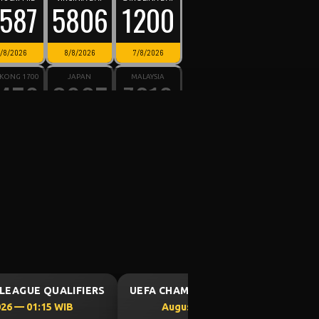
587
5806
1200
/8/2026
8/8/2026
7/8/2026
GKONG 1700
JAPAN
MALAYSIA
458
3965
7218
/8/2026
7/8/2026
7/8/2026
215
TOTOMACAU 2315
KINGKONG 2330
8
9141
2898
7/8/2026
7/8/2026
FOOTBALL F24 INTERNATIONAL
FRIENDLY