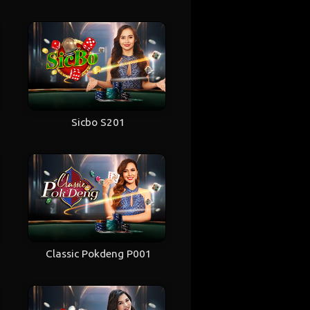
Sicbo S201
Classic Pokdeng P001