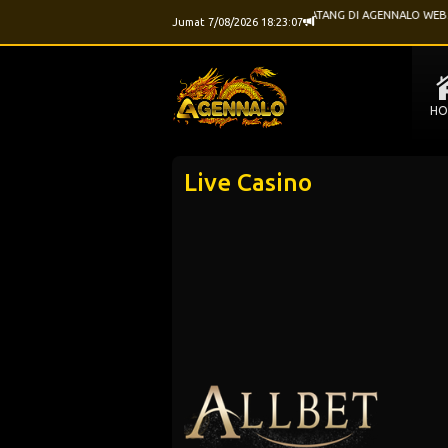
SELAMAT DATANG DI AGENNALO WEBSITE RESMI
Jumat 7/08/2026 18:23:08
HO
Live Casino