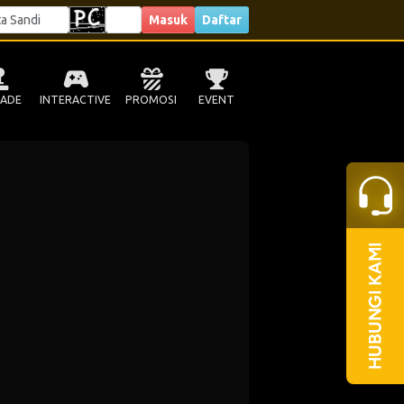
RU KAMI heylink.me/agennalooo , TERIMA KASIH
SELAMAT DATANG 
Masuk
Daftar
ADE
INTERACTIVE
PROMOSI
EVENT