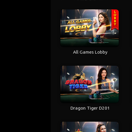
All Games Lobby
Dragon Tiger D201