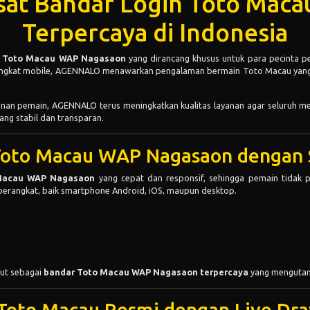
at Bandar Login Toto Mac
Terpercaya di Indonesia
in Toto Macau WAP Nagasaon
yang dirancang khusus untuk para pecinta p
rangkat mobile, AGENNALO menawarkan pengalaman bermain Toto Macau yang le
nan pemain, AGENNALO terus meningkatkan kualitas layanan agar seluruh
ng stabil dan transparan.
Toto Macau WAP Nagasaon dengan
 Macau WAP Nagasaon
yang cepat dan responsif, sehingga pemain tidak 
 perangkat, baik smartphone Android, iOS, maupun desktop.
but sebagai
bandar Toto Macau WAP Nagasaon terpercaya
yang mengutama
Toto Macau Resmi dengan Live Dr