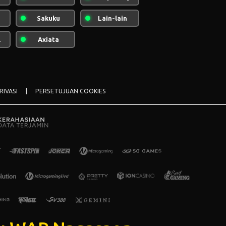
Sakuku
Lain-lain
l
Axiata
RIVASI
|
PERSETUJUAN COOKIES