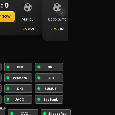
August 8, 2026 — 01:15 WIB
0 : 0
Next
BET NOW
gentina
e-Finland
5
0.60
-1.25
-0.84
Maybank
Mestika
OVO
ShopeePay