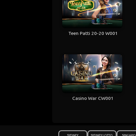
Teen Patti 20-20 W001
Casino War CW001
SYDNEY
SYDNEY LOTTO
SINGAP