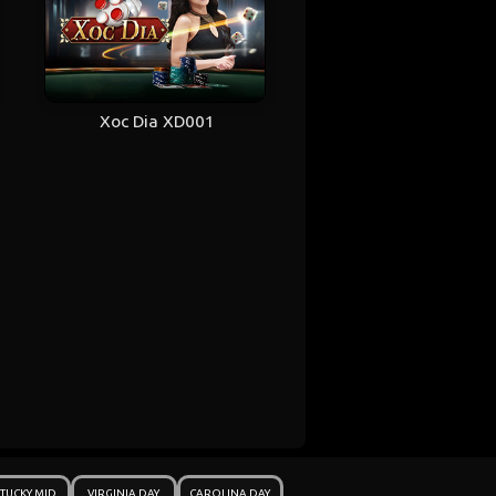
Xoc Dia XD001
TUCKY MID
VIRGINIA DAY
CAROLINA DAY