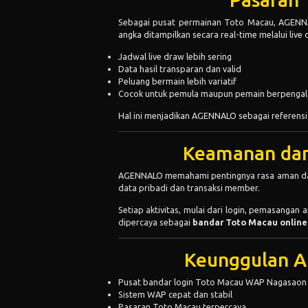
Sebagai pusat permainan Toto Macau, AGEN
angka ditampilkan secara real-time melalui live
Jadwal live draw lebih sering
Data hasil transparan dan valid
Peluang bermain lebih variatif
Cocok untuk pemula maupun pemain berpenga
Hal ini menjadikan AGENNALO sebagai referens
Keamanan dan
AGENNALO memahami pentingnya rasa aman dalam 
data pribadi dan transaksi member.
Setiap aktivitas, mulai dari login, pemasangan
dipercaya sebagai
bandar Toto Macau online
Keunggulan A
Pusat bandar login Toto Macau WAP Nagasaon
Sistem WAP cepat dan stabil
Pasaran Toto Macau terpercaya